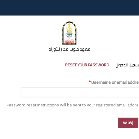
معهد جنوب مصر للأورام
تبويبات
سجيل الدخول
RESET YOUR PASSWORD
أساسية
Username or email addre
Password reset instructions will be sent to your registered email addre