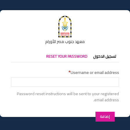
تجاوز
إلى
المحتوى
الرئيسي
معهد جنوب مصر للأورام
التبويبات
تسجيل الدخول
RESET YOUR PASSWORD
الأساسية
Username or email address
Password reset instructions will be sent to your registered
email address.