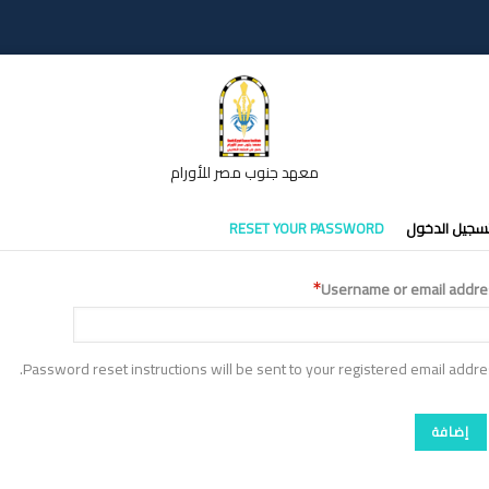
معهد جنوب مصر للأورام
تبويبات
سجيل الدخول
RESET YOUR PASSWORD
أساسية
Username or email addre
Password reset instructions will be sent to your registered email addre