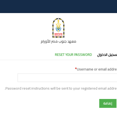
معهد جنوب مصر للأورام
تبويبات
سجيل الدخول
RESET YOUR PASSWORD
أساسية
Username or email addre
Password reset instructions will be sent to your registered email addre