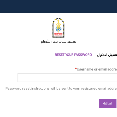
معهد جنوب مصر للأورام
تبويبات
سجيل الدخول
RESET YOUR PASSWORD
أساسية
Username or email addre
Password reset instructions will be sent to your registered email addre