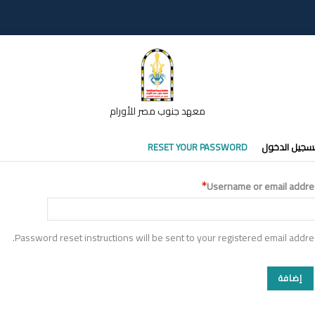
معهد جنوب مصر للأورام
تبويبات
سجيل الدخول
RESET YOUR PASSWORD
أساسية
Username or email addre
Password reset instructions will be sent to your registered email addre