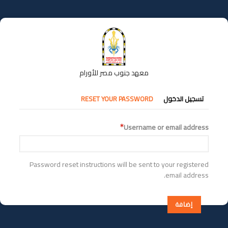
تجاوز
إلى
المحتوى
الرئيسي
معهد جنوب مصر للأورام
التبويبات
تسجيل الدخول
RESET YOUR PASSWORD
الأساسية
Username or email address
Password reset instructions will be sent to your registered
email address.