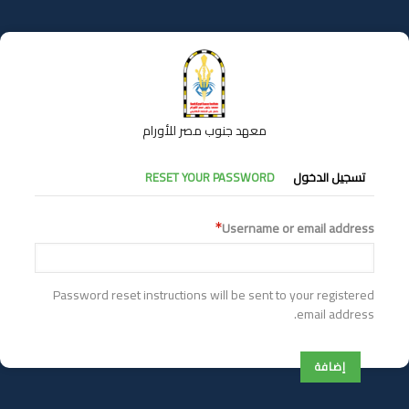
تجاوز
إلى
المحتوى
الرئيسي
معهد جنوب مصر للأورام
التبويبات
تسجيل الدخول
RESET YOUR PASSWORD
الأساسية
Username or email address
Password reset instructions will be sent to your registered
email address.