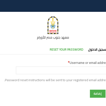
معهد جنوب مصر للأورام
تبويبات
سجيل الدخول
RESET YOUR PASSWORD
أساسية
Username or email addre
Password reset instructions will be sent to your registered email addre