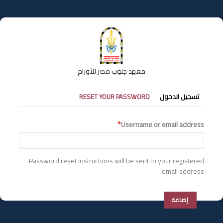
تجاوز
إلى
المحتوى
الرئيسي
معهد جنوب مصر للأورام
التبويبات
تسجيل الدخول
RESET YOUR PASSWORD
الأساسية
Username or email address
Password reset instructions will be sent to your registered
email address.