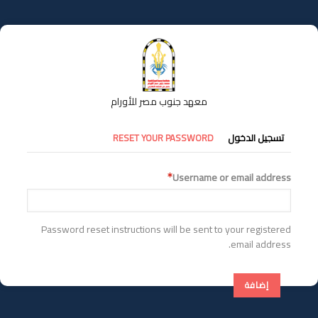
تجاوز
إلى
المحتوى
الرئيسي
معهد جنوب مصر للأورام
التبويبات
تسجيل الدخول
RESET YOUR PASSWORD
الأساسية
Username or email address
Password reset instructions will be sent to your registered
email address.