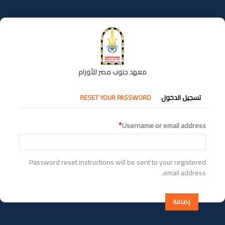
تجاوز
إلى
المحتوى
الرئيسي
معهد جنوب مصر للأورام
التبويبات
تسجيل الدخول
RESET YOUR PASSWORD
الأساسية
Username or email address
Password reset instructions will be sent to your registered
email address.