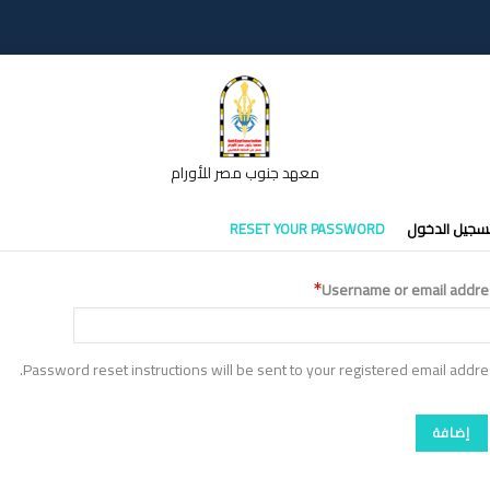
معهد جنوب مصر للأورام
تبويبات
سجيل الدخول
RESET YOUR PASSWORD
أساسية
Username or email addre
Password reset instructions will be sent to your registered email addre