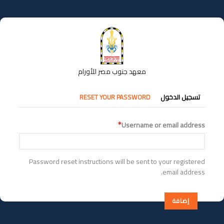
تجاوز
إلى
المحتوى
الرئيسي
معهد جنوب مصر للأورام
التبويبات
تسجيل الدخول
RESET YOUR PASSWORD
الأساسية
Username or email address
Password reset instructions will be sent to your registered
email address.