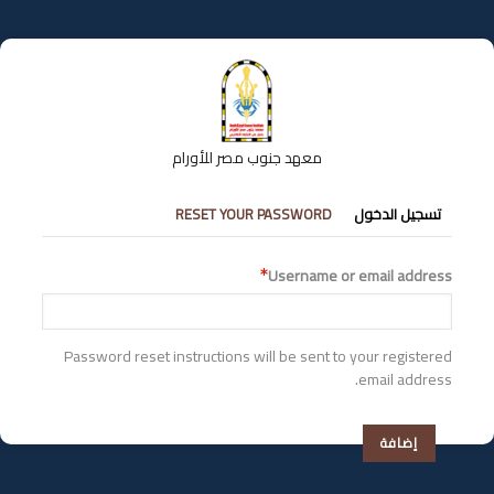
تجاوز
إلى
المحتوى
الرئيسي
معهد جنوب مصر للأورام
التبويبات
تسجيل الدخول
RESET YOUR PASSWORD
الأساسية
Username or email address
Password reset instructions will be sent to your registered
email address.