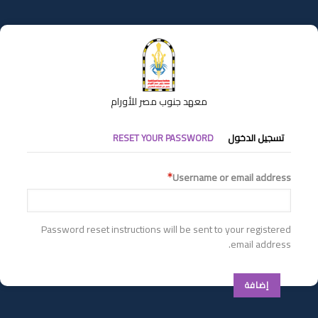
تجاوز
إلى
المحتوى
الرئيسي
معهد جنوب مصر للأورام
التبويبات
تسجيل الدخول
RESET YOUR PASSWORD
الأساسية
Username or email address
Password reset instructions will be sent to your registered
email address.