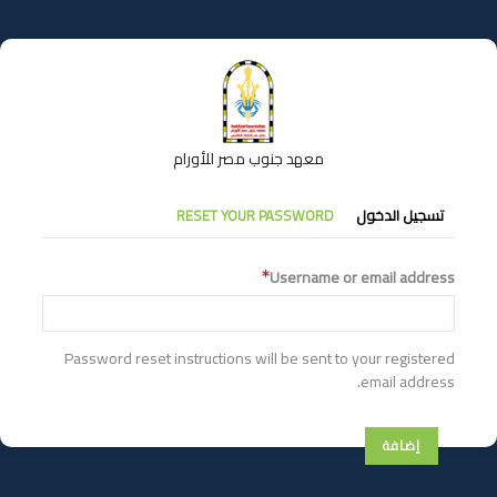
تجاوز
إلى
المحتوى
الرئيسي
معهد جنوب مصر للأورام
التبويبات
تسجيل الدخول
RESET YOUR PASSWORD
الأساسية
Username or email address
Password reset instructions will be sent to your registered
email address.