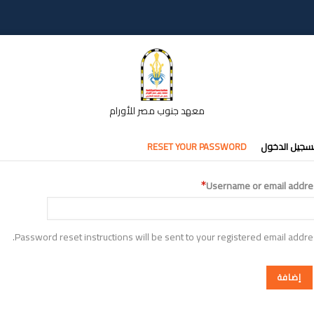
معهد جنوب مصر للأورام
تبويبات
سجيل الدخول
RESET YOUR PASSWORD
أساسية
Username or email addre
Password reset instructions will be sent to your registered email addre