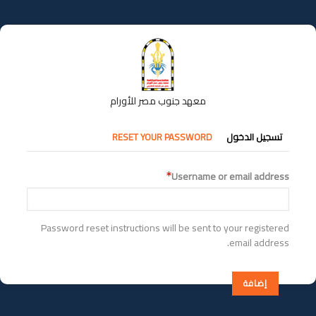
تجاوز
إلى
المحتوى
الرئيسي
معهد جنوب مصر للأورام
التبويبات
تسجيل الدخول
RESET YOUR PASSWORD
الأساسية
Username or email address
Password reset instructions will be sent to your registered
email address.