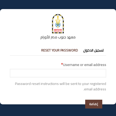
تجاوز
إلى
المحتوى
الرئيسي
معهد جنوب مصر للأورام
التبويبات
تسجيل الدخول
RESET YOUR PASSWORD
الأساسية
Username or email address
Password reset instructions will be sent to your registered
email address.