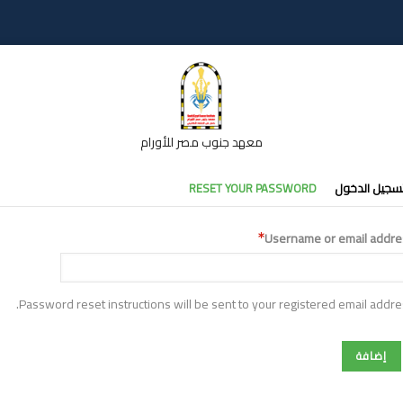
معهد جنوب مصر للأورام
تبويبات
سجيل الدخول
RESET YOUR PASSWORD
أساسية
Username or email addre
Password reset instructions will be sent to your registered email addre