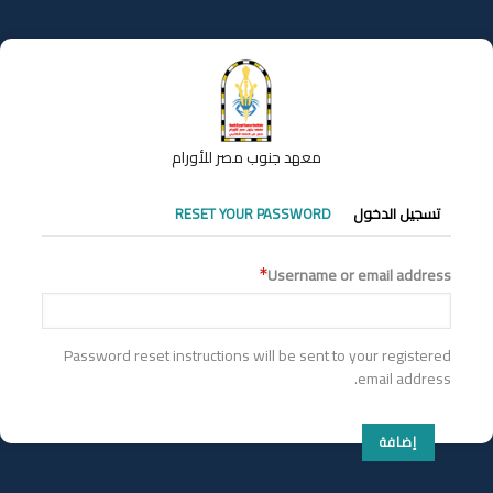
تجاوز
إلى
المحتوى
الرئيسي
معهد جنوب مصر للأورام
التبويبات
تسجيل الدخول
RESET YOUR PASSWORD
الأساسية
Username or email address
Password reset instructions will be sent to your registered
email address.