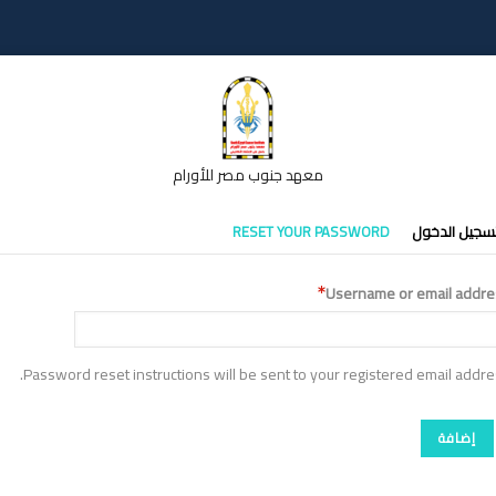
معهد جنوب مصر للأورام
تبويبات
سجيل الدخول
RESET YOUR PASSWORD
أساسية
Username or email addre
Password reset instructions will be sent to your registered email addre