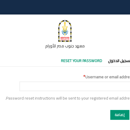
معهد جنوب مصر للأورام
تبويبات
سجيل الدخول
RESET YOUR PASSWORD
أساسية
Username or email addre
Password reset instructions will be sent to your registered email addre