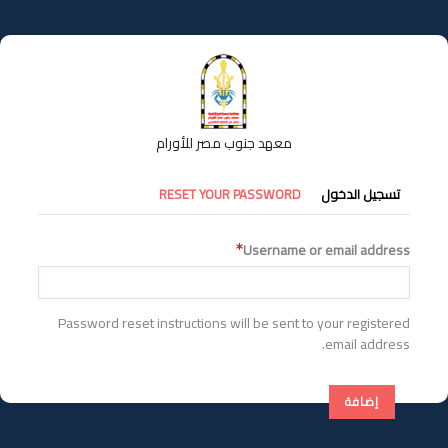
تجاوز
إلى
المحتوى
الرئيسي
معهد جنوب مصر للأورام
التبويبات
تسجيل الدخول
RESET YOUR PASSWORD
الأساسية
Username or email address
Password reset instructions will be sent to your registered
email address.