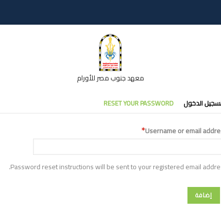
معهد جنوب مصر للأورام
تبويبات
سجيل الدخول
RESET YOUR PASSWORD
أساسية
Username or email addre
Password reset instructions will be sent to your registered email addre