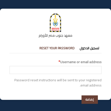
تجاوز
إلى
المحتوى
الرئيسي
معهد جنوب مصر للأورام
التبويبات
تسجيل الدخول
RESET YOUR PASSWORD
الأساسية
Username or email address
Password reset instructions will be sent to your registered
email address.