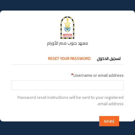
تجاوز
إلى
المحتوى
الرئيسي
معهد جنوب مصر للأورام
التبويبات
تسجيل الدخول
RESET YOUR PASSWORD
الأساسية
Username or email address
Password reset instructions will be sent to your registered
email address.