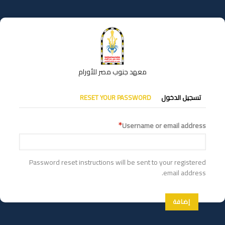
تجاوز
إلى
المحتوى
الرئيسي
معهد جنوب مصر للأورام
التبويبات
تسجيل الدخول
RESET YOUR PASSWORD
الأساسية
Username or email address
Password reset instructions will be sent to your registered
email address.