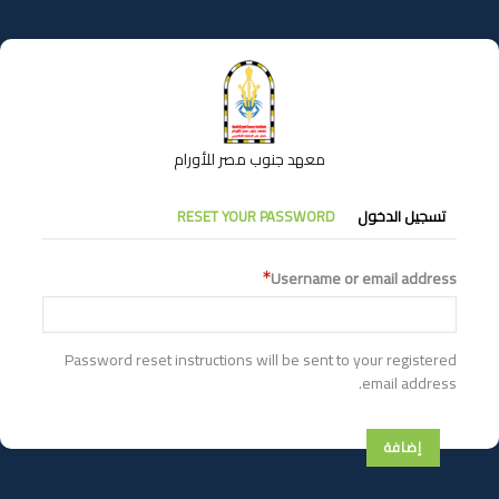
تجاوز
إلى
المحتوى
الرئيسي
معهد جنوب مصر للأورام
التبويبات
تسجيل الدخول
RESET YOUR PASSWORD
الأساسية
Username or email address
Password reset instructions will be sent to your registered
email address.