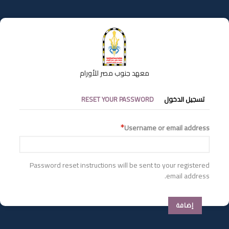
تجاوز
إلى
المحتوى
الرئيسي
معهد جنوب مصر للأورام
التبويبات
تسجيل الدخول
RESET YOUR PASSWORD
الأساسية
Username or email address
Password reset instructions will be sent to your registered
email address.