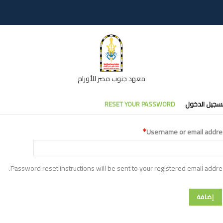
معهد جنوب مصر للأورام
تبويبات
سجيل الدخول
RESET YOUR PASSWORD
أساسية
Username or email addre
Password reset instructions will be sent to your registered email addre