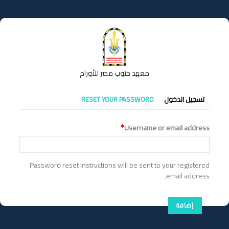
تجاوز
إلى
المحتوى
الرئيسي
معهد جنوب مصر للأورام
التبويبات
تسجيل الدخول
RESET YOUR PASSWORD
الأساسية
Username or email address
Password reset instructions will be sent to your registered
email address.