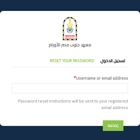
تجاوز
إلى
المحتوى
الرئيسي
معهد جنوب مصر للأورام
التبويبات
تسجيل الدخول
RESET YOUR PASSWORD
الأساسية
Username or email address
Password reset instructions will be sent to your registered
email address.