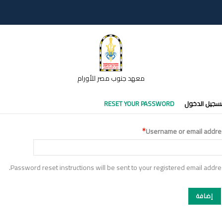
معهد جنوب مصر للأورام
تبويبات
سجيل الدخول
RESET YOUR PASSWORD
أساسية
Username or email addre
Password reset instructions will be sent to your registered email addre