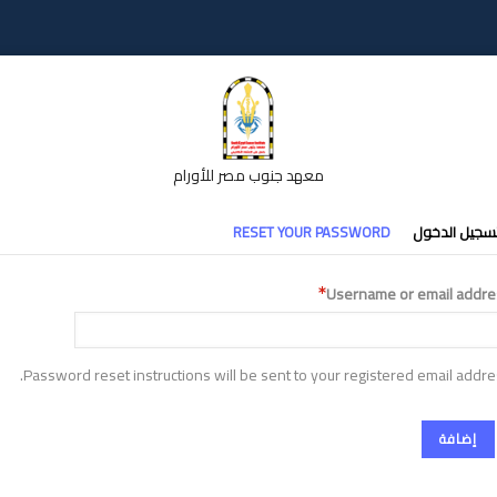
معهد جنوب مصر للأورام
تبويبات
سجيل الدخول
RESET YOUR PASSWORD
أساسية
Username or email addre
Password reset instructions will be sent to your registered email addre