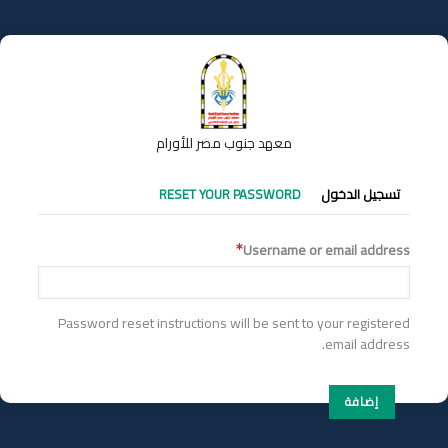
تجاوز
إلى
المحتوى
الرئيسي
معهد جنوب مصر للأورام
التبويبات
تسجيل الدخول
RESET YOUR PASSWORD
الأساسية
Username or email address
Password reset instructions will be sent to your registered
email address.