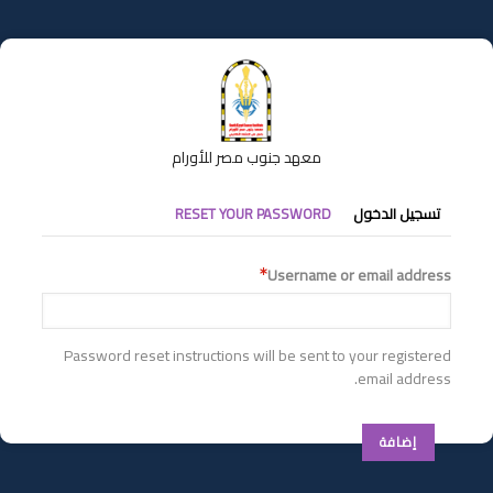
تجاوز
إلى
المحتوى
الرئيسي
معهد جنوب مصر للأورام
التبويبات
تسجيل الدخول
RESET YOUR PASSWORD
الأساسية
Username or email address
Password reset instructions will be sent to your registered
email address.