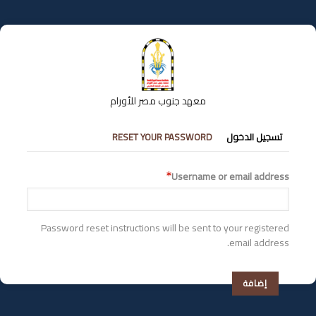
تجاوز
إلى
المحتوى
الرئيسي
معهد جنوب مصر للأورام
التبويبات
تسجيل الدخول
RESET YOUR PASSWORD
الأساسية
Username or email address
Password reset instructions will be sent to your registered
email address.