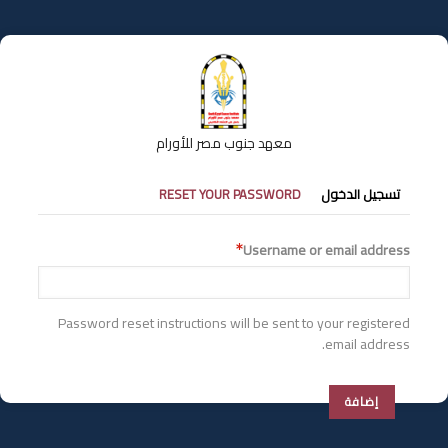
تجاوز
إلى
المحتوى
الرئيسي
معهد جنوب مصر للأورام
التبويبات
تسجيل الدخول
RESET YOUR PASSWORD
الأساسية
Username or email address
Password reset instructions will be sent to your registered
email address.