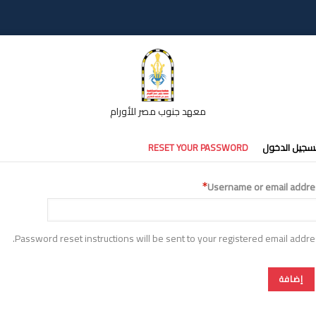
معهد جنوب مصر للأورام
تبويبات
سجيل الدخول
RESET YOUR PASSWORD
أساسية
Username or email addre
Password reset instructions will be sent to your registered email addre