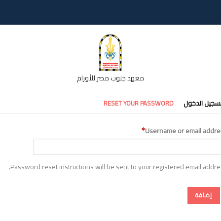
معهد جنوب مصر للأورام
تبويبات
سجيل الدخول
RESET YOUR PASSWORD
أساسية
Username or email addre
Password reset instructions will be sent to your registered email addre