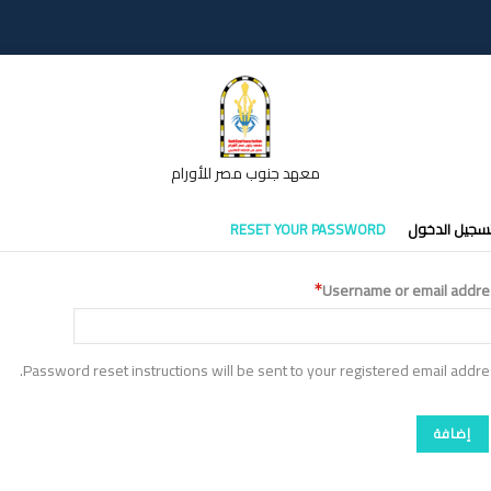
معهد جنوب مصر للأورام
تبويبات
سجيل الدخول
RESET YOUR PASSWORD
أساسية
Username or email addre
Password reset instructions will be sent to your registered email addre