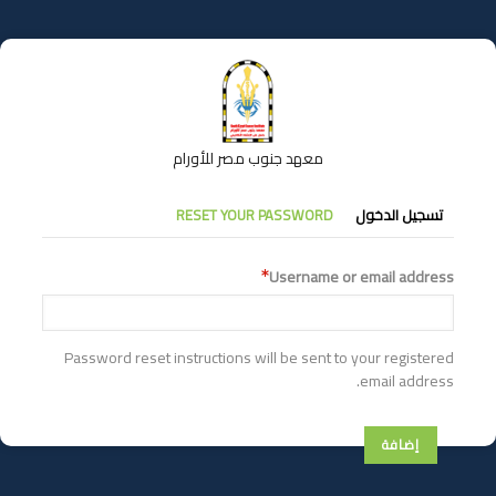
تجاوز
إلى
المحتوى
الرئيسي
معهد جنوب مصر للأورام
التبويبات
تسجيل الدخول
RESET YOUR PASSWORD
الأساسية
Username or email address
Password reset instructions will be sent to your registered
email address.