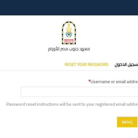
معهد جنوب مصر للأورام
تبويبات
سجيل الدخول
RESET YOUR PASSWORD
أساسية
Username or email addre
Password reset instructions will be sent to your registered email addre