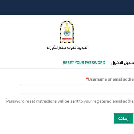
معهد جنوب مصر للأورام
تبويبات
سجيل الدخول
RESET YOUR PASSWORD
أساسية
Username or email addre
Password reset instructions will be sent to your registered email addre