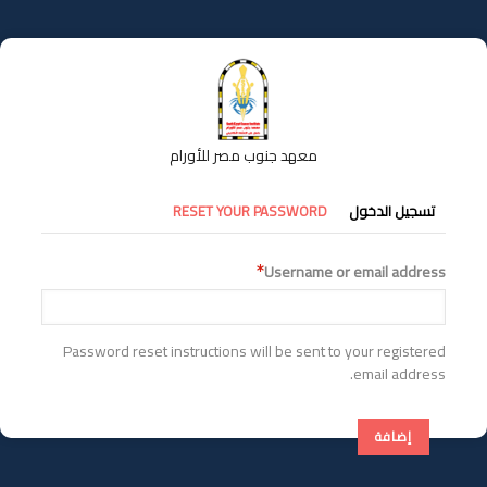
تجاوز
إلى
المحتوى
الرئيسي
معهد جنوب مصر للأورام
التبويبات
تسجيل الدخول
RESET YOUR PASSWORD
الأساسية
Username or email address
Password reset instructions will be sent to your registered
email address.