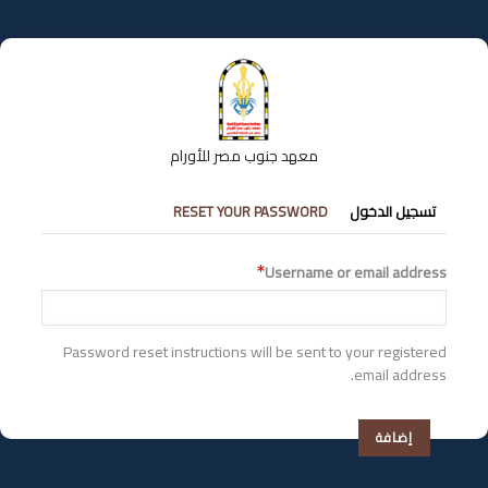
تجاوز
إلى
المحتوى
الرئيسي
معهد جنوب مصر للأورام
التبويبات
تسجيل الدخول
RESET YOUR PASSWORD
الأساسية
Username or email address
Password reset instructions will be sent to your registered
email address.