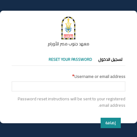
تجاوز
إلى
المحتوى
الرئيسي
معهد جنوب مصر للأورام
التبويبات
تسجيل الدخول
RESET YOUR PASSWORD
الأساسية
Username or email address
Password reset instructions will be sent to your registered
email address.