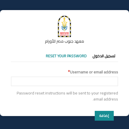
تجاوز
إلى
المحتوى
الرئيسي
معهد جنوب مصر للأورام
التبويبات
تسجيل الدخول
RESET YOUR PASSWORD
الأساسية
Username or email address
Password reset instructions will be sent to your registered
email address.